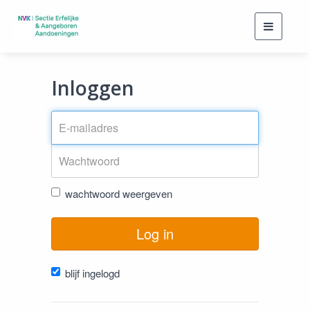
Toggle
navigati
Inloggen
wachtwoord weergeven
Log in
blijf ingelogd