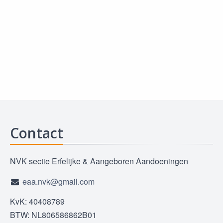
Contact
NVK sectie Erfelijke & Aangeboren Aandoeningen
eaa.nvk@gmail.com
KvK: 40408789
BTW: NL806586862B01