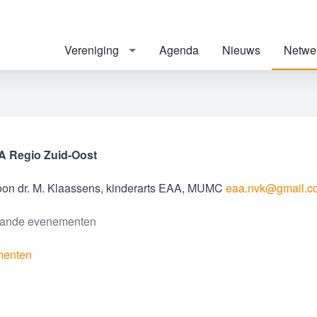
Vereniging
Agenda
Nieuws
Netwe
A Regio Zuid-Oost
oon dr. M. Klaassens, kinderarts EAA, MUMC
eaa.nvk@gmail.c
aande evenementen
menten