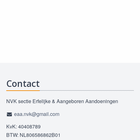
Contact
NVK sectie Erfelijke & Aangeboren Aandoeningen
eaa.nvk@gmail.com
KvK: 40408789
BTW: NL806586862B01