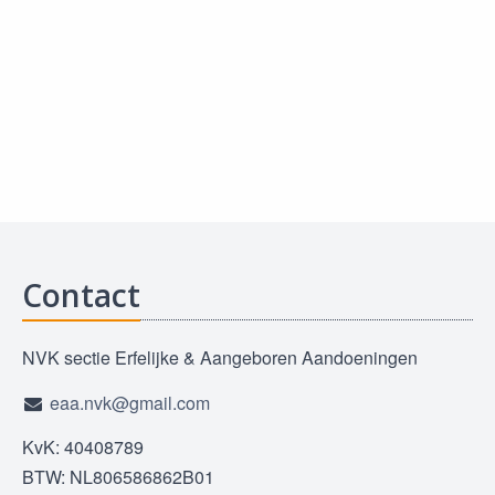
Contact
NVK sectie Erfelijke & Aangeboren Aandoeningen
eaa.nvk@gmail.com
KvK: 40408789
BTW: NL806586862B01