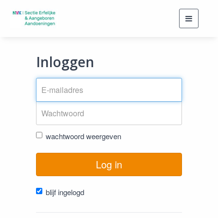
Toggle
navigati
Inloggen
wachtwoord weergeven
Log in
blijf ingelogd