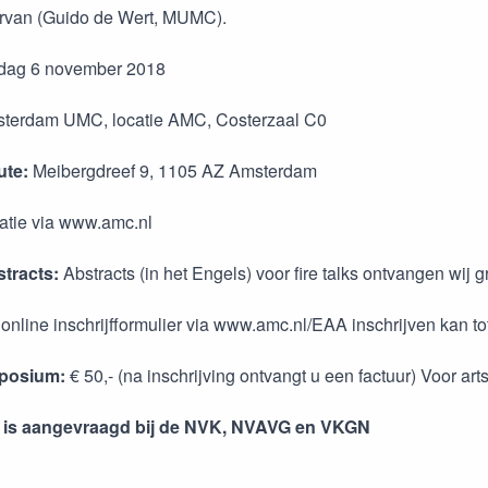
ervan (Guido de Wert, MUMC).
dag 6 november 2018
terdam UMC, locatie AMC, Costerzaal C0
ute:
Meibergdreef 9, 1105 AZ Amsterdam
atie via www.amc.nl
stracts:
Abstracts (in het Engels) voor fire talks ontvangen wi
:
online inschrijfformulier via www.amc.nl/EAA inschrijven kan t
posium:
€ 50,- (na inschrijving ontvangt u een factuur) Voor ar
e is aangevraagd bij de NVK, NVAVG en VKGN
: