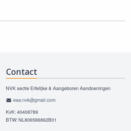
Contact
NVK sectie Erfelijke & Aangeboren Aandoeningen
eaa.nvk@gmail.com
KvK: 40408789
BTW: NL806586862B01