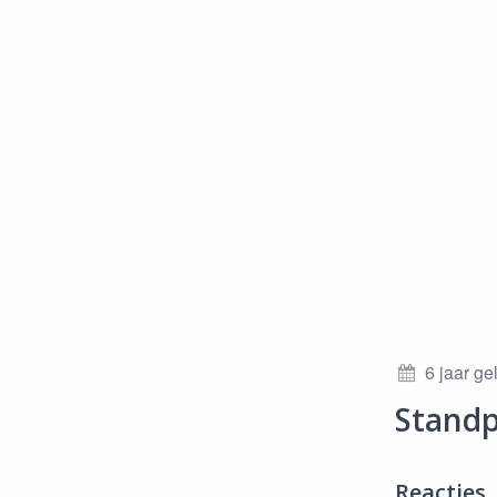
6 jaar g
Standp
Reacties