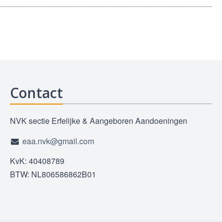
Contact
NVK sectie Erfelijke & Aangeboren Aandoeningen
eaa.nvk@gmail.com
KvK: 40408789
BTW: NL806586862B01